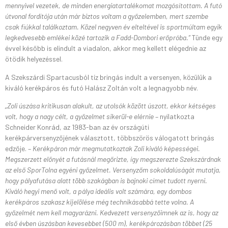
mennyivel vezetek, de minden energiatartalékomat mozgósítottam. A futó
útvonal fordítója után már biztos voltam a győzelemben, mert szembe
csak fiúkkal találkoztam. Közel negyven év elteltével is sportmúltam egyik
legkedvesebb emlékei közé tartozik a Fadd-Dombori erőpróba.”
Tünde egy
évvel később is elindult a viadalon, akkor meg kellett elégednie az
ötödik helyezéssel.
A Szekszárdi Spartacusból tíz bringás indult a versenyen, közülük a
kiváló kerékpáros és futó Halász Zoltán volt a legnagyobb név.
„Zoli úszása kritikusan alakult, az utolsók között úszott, ekkor kétséges
volt, hogy a nagy célt, a győzelmet sikerül-e elérnie
– nyilatkozta
Schneider Konrád, az 1983-ban az év országúti
kerékpárversenyzőjének választott, többszörös válogatott bringás
edzője. –
Kerékpáron már megmutatkoztak Zoli kiváló képességei.
Megszerzett előnyét a futásnál megőrizte, így megszerezte Szekszárdnak
az első SporTolna egyéni győzelmet. Versenyzőm sokoldalúságát mutatja,
hogy pályafutása alatt több szakágban is bajnoki címet tudott nyerni.
Kiváló hegyi menő volt, a pálya ideális volt számára, egy dombos
kerékpáros szakasz kijelölése még technikásabbá tette volna. A
győzelmét nem kell magyarázni. Kedvezett versenyzőimnek az is, hogy az
első évben úszásban kevesebbet (500 m), kerékpározásban többet (25