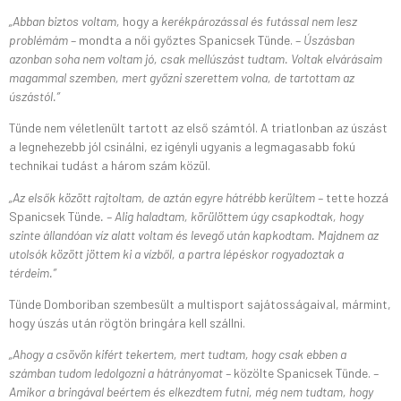
„Abban biztos voltam,
hogy a
kerékpározással és futással nem lesz
problémám
– mondta a női győztes Spanicsek Tünde. –
Úszásban
azonban soha nem voltam jó, csak mellúszást tudtam. Voltak elvárásaim
magammal szemben, mert győzni szerettem volna, de tartottam az
úszástól.”
Tünde nem véletlenült tartott az első számtól. A triatlonban az úszást
a legnehezebb jól csinálni, ez igényli ugyanis a legmagasabb fokú
technikai tudást a három szám közül.
„Az elsők között rajtoltam, de aztán egyre hátrébb kerültem –
tette hozzá
Spanicsek Tünde
. – Alig haladtam, körülöttem úgy csapkodtak, hogy
szinte állandóan víz alatt voltam és levegő után kapkodtam. Majdnem az
utolsók között jöttem ki a vízből, a partra lépéskor rogyadoztak a
térdeim.”
Tünde Domboriban szembesült a multisport sajátosságaival, mármint,
hogy úszás után rögtön bringára kell szállni.
„Ahogy a csövön kifért tekertem, mert tudtam, hogy csak ebben a
számban tudom ledolgozni a hátrányomat –
közölte Spanicsek Tünde.
–
Amikor a bringával beértem és elkezdtem futni, még nem tudtam, hogy