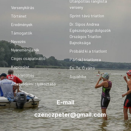
Utánpótlás ranglista
verseny
Versenykiírás
Sprint távú triatlon
Történet
Dr. Sipos Andrea
Eredmények
Egészségügyi dolgozók
Támogatók
Országos Triatlon
Nevezés
Bajnoksága
Nyereményjáték
Próbáld ki a triatlont
Céges csapatváltó
Pár(ok) triatlonra
Kapcsolat
Én, Te, Ő váltó
Fotó letöltés
Aquabike
Adatvédelmi tájékoztató
E-mail
czenczpeter@gmail.com