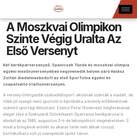
A Moszkvai Olimpikon
Szinte Végig Uralta Az
Első Versenyt
Két kerékpárversenyző, Spanicsek Tünde és moszkvai olimpia
egyéni mezőnyversenyében negyvenedik helyen záró Halász
Zoltán diadalmaskodott az első SporTolna egyéni és
csapatváltó triatlonversenyen.
A verseny ötletgazdái szabadidősport-akciónak szánták a viadalt, de
több jól csengő nevű sportoló is kipróbálta a komoly erőfelmérőnek
számító sportági felosztást. Czencz Péter főszervező meghívásának
eleget téve a Szekszárdi Szövetkezeti Spartacus kerékpárosai is
elindultak az 1985. augusztus 3-4-én lebonyolított megméretésen. S
mivel a bringások erőnlét és akarat terén nem állnak rosszul,
borítékolható volt jó szereplésük sprint távon.