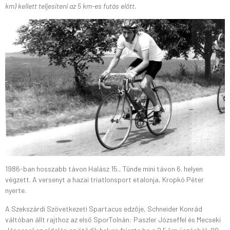
km) kellett teljesíteni az 5 km-es futás előtt.
1986-ban hosszabb távon Halász 15., Tünde mini távon 6. helyen
végzett. A versenyt a hazai triatlonsport etalonja, Kropkó Péter
nyerte.
A Szekszárdi Szövetkezeti Spartacus edzője, Schneider Konrád
váltóban állt rajthoz az első SporTolnán: Paszler Józseffel és Mecseki