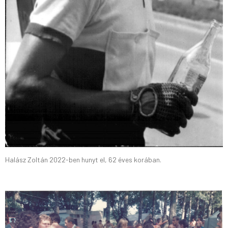
Halász Zoltán 2022-ben hunyt el, 62 éves korában.