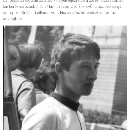
Jánossal az oldalán az ötödik helyen fejezte be a 2.5 km úszásból, 90
km kerékpározásból és 21 km futásból álló Én-Te-Ő csapatversenyt,
ami sporttörténeti pillanat volt, hiszen először rendeztek ilyet az
országban.